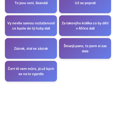
To jsou voni, škandál
Už se poprali
Vy nevíte samou roztažeností
Za takovýho králíka co by děti
co byste do tý huby dali
v Africe dali
Šmarjá pano, to jsem si zas
Zázrak, stal se zázrak
dala
Čert tě vem můro, já už bych
se na to vyprdla