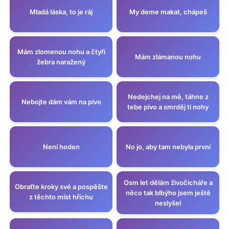
Mladá láska, to je ráj
My deme makat, chápeš
Mám zlomenou nohu a čtyři
Mám zlámanou nohu
žebra naražený
Nedejchej na mě, táhne z
Nebojte dám vám na pivo
tebe pivo a smrděj ti nohy
Není hoden
No jo, aby tam nebyla první
Osm let dělám živočicháře a
Obraťte kroky své a pospěšte
něco tak blbýho jsem ještě
z těchto míst hříchu
neslyšel