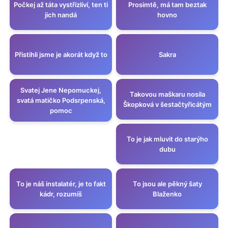
Počkej až táta vystřízliví, ten ti
Prosimtě, má tam beztak
jich nandá
hovno
Přistihli jsme je akorát když to
Sakra
Svatej Jene Nepomuckej,
Takovou maškaru nosila
svatá matičko Podsrpenská,
Škopková v šestačtyřicátým
pomoc
To je jak mluvit do starýho
dubu
To je náš instalatér, je to fakt
To jsou ale pěkný šaty
kádr, rozumíš
Blaženko