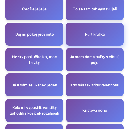
Cecílie je je je
Co se tam tak vystavuješ
Dej mi pokoj prosimtě
Furt králíka
Hezky pani učitelko, moc
Ja mam doma buřty s cibulí,
hezky
pojd
Já ti dám asi, kanec jeden
Kdo vás tak zřídil velebnosti
Kolo mi vypustili, ventilky
Kristova noho
zahodili a košíček rozšlapali