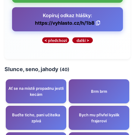
Kopíruj odkaz hlášky:
https://vyhlasto.cz/h/1b8
Slunce, seno, jahody
(40)
Ať se na místě propadnu jestli
Brm brm
kecám
Buďte ticho, pani učitelka
Bych mu přivřel kyslík
zpívá
frajerovi